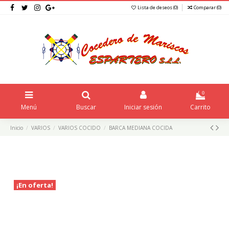
Lista de deseos (
0
)
Comparar (
0
)
0
Menú
Buscar
Iniciar sesión
Carrito
Inicio
VARIOS
VARIOS COCIDO
BARCA MEDIANA COCIDA
¡En oferta!