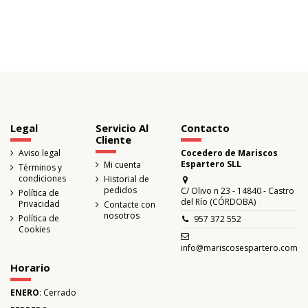
Legal
Servicio Al
Contacto
Cliente
Aviso legal
Cocedero de Mariscos
Espartero SLL
Mi cuenta
Términos y
condiciones
Historial de
pedidos
C/ Olivo n 23 - 14840 - Castro
Política de
del Río (CÓRDOBA)
Privacidad
Contacte con
nosotros
Política de
957 372 552
Cookies
info@mariscosespartero.com
Horario
ENERO
: Cerrado