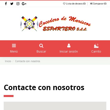
Lista de deseos (
0
)
Comparar (
0
)
0
Menú
Buscar
Iniciar sesión
Carrito
Inicio
Contacte con nosotros
Contacte con nosotros