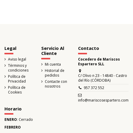
Legal
Servicio Al
Contacto
Cliente
Aviso legal
Cocedero de Mariscos
Espartero SLL
Mi cuenta
Términos y
condiciones
Historial de
pedidos
C/ Olivo n 23 - 14840 - Castro
Política de
del Río (CÓRDOBA)
Privacidad
Contacte con
nosotros
Política de
957 372 552
Cookies
info@mariscosespartero.com
Horario
ENERO
: Cerrado
FEBRERO